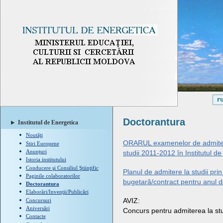
Doctorantura
Institutul de Energetica
Noutăţi
ORARUL examenelor de admitere 
Stiri Europene
Anunţuri
studii 2011-2012 în Institutul d
Istoria institutului
Conducere şi Consiliul Ştiinţific
Planul de admitere la studii prin
Paginile colaboratorilor
bugetară/contract pentru anul d
Doctorantura
Elaborări/Invenţii/Publicări
AVIZ:
Concursuri
Aniversări
Concurs pentru admiterea la stud
Contacte