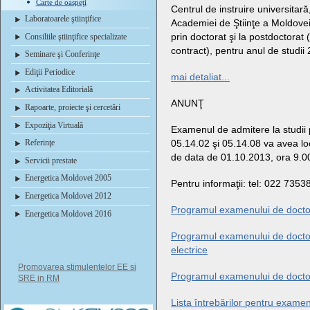
Carte de oaspeţi
Centrul de instruire universitară
Laboratoarele ştiinţifice
Academiei de Ştiinţe a Moldovei
prin doctorat şi la postdoctorat 
Consiliile ştiinţifice specializate
contract), pentru anul de studi
Seminare şi Conferinţe
Ediţii Periodice
mai detaliat...
Activitatea Editorială
ANUNŢ
Rapoarte, proiecte şi cercetări
Expoziţia Virtuală
Examenul de admitere la studii pr
05.14.02 şi 05.14.08 va avea loc
Referinţe
de data de 01.10.2013, ora 9.00
Servicii prestate
Energetica Moldovei 2005
Pentru informaţii: tel: 022 7353
Energetica Moldovei 2012
Programul examenului de docto
Energetica Moldovei 2016
Programul examenului de doctor
electrice
Promovarea stimulentelor EE si
Programul examenului de docto
SRE in RM
Lista întrebărilor pentru exame