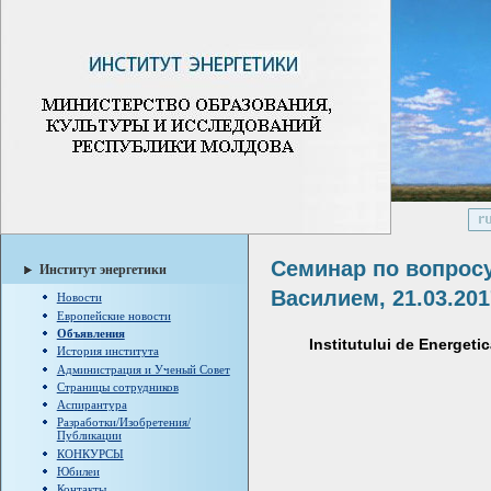
Семинар по вопрос
Институт энергетики
Василием, 21.03.201
Новости
Европейские новости
Объявления
Institutului de Energeti
История института
Администрация и Ученый Совет
Страницы сотрудников
Аспирантура
Разработки/Изобретения/
Публикации
КОНКУРСЫ
Юбилеи
Контакты