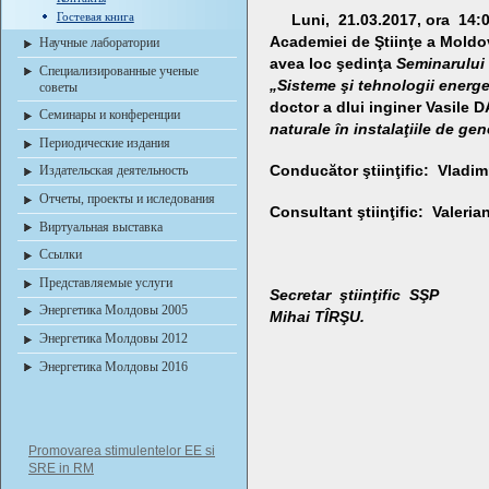
Гостевая книга
Luni, 21.03.2017, ora 14:00
Academiei de Ştiinţe a Mold
Научные лаборатории
avea loc şedinţa
Seminarului Ş
Специализированные ученые
„Sisteme şi tehnologii energe
советы
doctor a dlui inginer Vasile 
Семинары и конференции
naturale în instalaţiile de gen
Периодические издания
Conducător ştiinţific:
Vladimr
Издательская деятельность
Отчеты, проекты и иследования
Consultant ştiinţific:
Valerian
Виртуальная выставка
Ссылки
Представляемые услуги
Secretar ştiinţif
Энергетика Молдовы 2005
Mihai TÎRŞU.
Энергетика Молдовы 2012
Энергетика Молдовы 2016
Promovarea stimulentelor EE si
SRE in RM